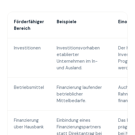
Förderfähiger
Beispiele
Einord
Bereich
Investitionen
Investitionsvorhaben
Der Kred
etablierter
Investit
Unternehmen im In-
Program
und Ausland.
werden.
Betriebsmittel
Finanzierung laufender
Auch Be
betrieblicher
Rahmen 
Mittelbedarfe.
finanzie
Finanzierung
Einbindung eines
Das Haus
über Hausbank
Finanzierungspartners
prägend
statt Direktantrag bei
bei heu