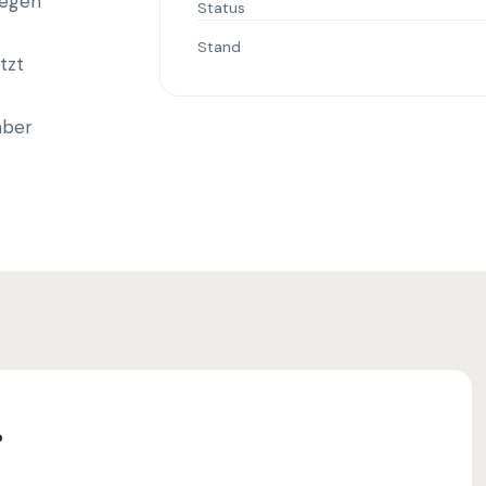
wegen
Status
.
Stand
tzt
aber
?