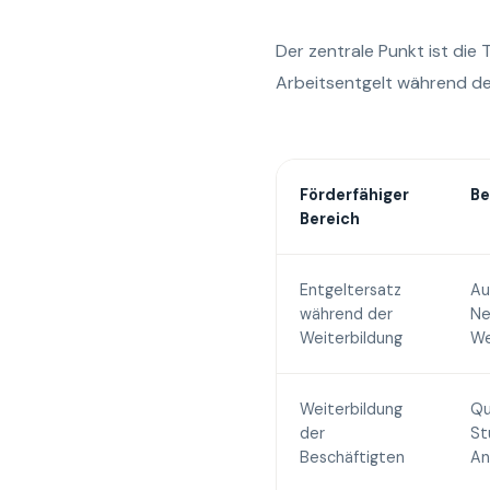
Der zentrale Punkt ist die
Arbeitsentgelt während der
Förderfähiger
Be
Bereich
Entgeltersatz
Au
während der
Ne
Weiterbildung
We
Weiterbildung
Qu
der
St
Beschäftigten
An