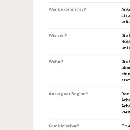
Wer bekommt es?
Antr
stru
erhe
Wie viel?
Die 
Net
unte
Wofür?
Die
übe
ein
stat
Antrag vor Beginn?
Den 
Arb
Arb
Weit
Kombinierbar?
Ob 