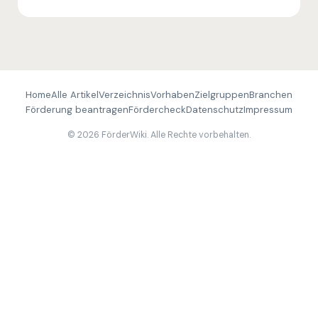
Home
Alle Artikel
Verzeichnis
Vorhaben
Zielgruppen
Branchen
Förderung beantragen
Fördercheck
Datenschutz
Impressum
© 2026 FörderWiki. Alle Rechte vorbehalten.