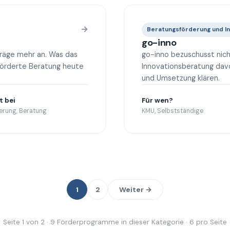
→
Beratungsförderung und I
go-inno
träge mehr an. Was das
go-inno bezuschusst nich
förderte Beratung heute
Innovationsberatung dav
und Umsetzung klären.
t bei
Für wen?
ierung, Beratung
KMU, Selbstständige
1
2
Weiter →
Seite 1 von 2 · 9 Förderprogramme in dieser Kategorie · 6 pro Seite