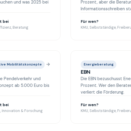
auchen und was 2025 bei
Prozent, aber die Beratu
Informationsschreiben st
t bei
Für wen?
fizienz, Beratung
KMU, Selbstständige, Freiberu
→
tive Mobilitätskonzepte
Energieberatung
EBN
ie Pendelverkehr und
Die EBN bezuschusst Ene
onzept ab 5.000 Euro bis
Prozent. Wer den Berate
verliert die Förderung.
t bei
Für wen?
, Innovation & Forschung
KMU, Selbstständige, Freiberu