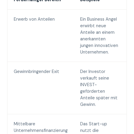
Erwerb von Anteilen
Ein Business Angel
D
erwirbt neue
b
Anteile an einem
A
anerkannten
e
jungen innovativen
Unternehmen.
Gewinnbringender Exit
Der Investor
D
verkauft seine
2
INVEST-
V
geförderten
d
Anteile später mit
A
Gewinn.
a
Mittelbare
Das Start-up
D
Unternehmensfinanzierung
nutzt die
I