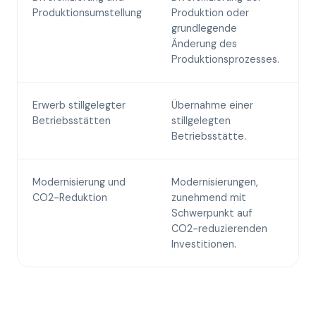
Produktionsumstellung
Produktion oder
b
grundlegende
w
Änderung des
S
Produktionsprozesses.
u
Erwerb stillgelegter
Übernahme einer
D
Betriebsstätten
stillgelegten
F
Betriebsstätte.
n
Modernisierung und
Modernisierungen,
F
CO2-Reduktion
zunehmend mit
I
Schwerpunkt auf
e
CO2-reduzierenden
S
Investitionen.