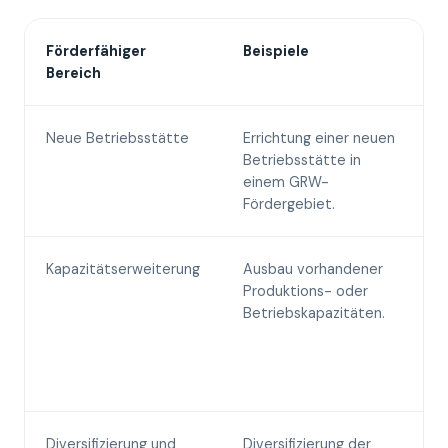
Förderfähiger
Beispiele
E
Bereich
Neue Betriebsstätte
Errichtung einer neuen
R
Betriebsstätte in
S
einem GRW-
l
Fördergebiet.
P
Kapazitätserweiterung
Ausbau vorhandener
D
Produktions- oder
d
Betriebskapazitäten.
f
t
b
o
Diversifizierung und
Diversifizierung der
S