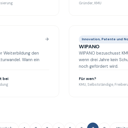
sierung
Gründer, KMU
→
Innovation, Patente und 
WIPANO
er Weiterbildung den
WIPANO bezuschusst KMU 
ukturwandel. Wann ein
wenn drei Jahre kein Sc
noch gefördert wird.
t bei
Für wen?
ldung
KMU, Selbstständige, Freiberu