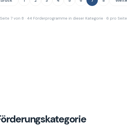
Zurück
1
2
3
4
5
6
7
8
Weite
Seite 7 von 8 · 44 Förderprogramme in dieser Kategorie · 6 pro Seite
 Förderungskategorie