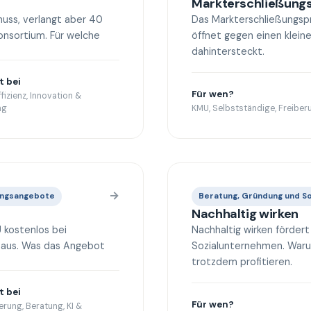
Markterschließun
uss, verlangt aber 40
Das Markterschließungsp
onsortium. Für welche
öffnet gegen einen klein
dahintersteckt.
t bei
Für wen?
fizienz, Innovation &
ng
KMU, Selbstständige, Freiberu
→
zungsangebote
Beratung, Gründung und So
Nachhaltig wirken
 kostenlos bei
Nachhaltig wirken fördert
ld aus. Was das Angebot
Sozialunternehmen. Waru
trotzdem profitieren.
t bei
Für wen?
ierung, Beratung, KI &