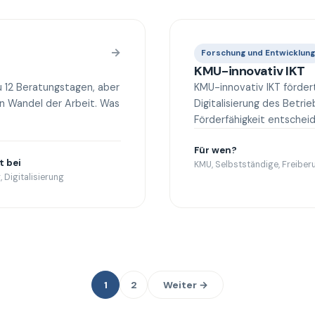
→
Forschung und Entwicklung
KMU-innovativ IKT
 12 Beratungstagen, aber
KMU-innovativ IKT förder
en Wandel der Arbeit. Was
Digitalisierung des Betri
Förderfähigkeit entscheid
Für wen?
t bei
KMU, Selbstständige, Freiberu
 Digitalisierung
1
2
Weiter →