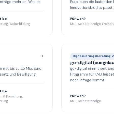
Anträge mehr an. Was es
Euro, auch die laufenden
Innovationskredits passt.
t bei
Für wen?
ierung, Weiterbildung
KMU, Selbstständige, Freiberu
→
Digitalisierungsberatung, 
go-digital (ausgela
n mit bis zu 25 Mio. Euro.
go-digital nimmt seit En
ssatz und Bewilligung
Programm für KMU leiste
noch infrage kommt.
t bei
Für wen?
on & Forschung,
ierung
KMU, Selbstständige